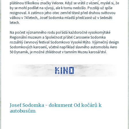
plátěnou tříkolkou značky Velorex. Když se vrátil z vězení, myslel si, že
by se mohl podílet na vývoji, ale k tomu nedošlo. Později už spíše
rezignoval. A zatímco jeho otec zemřel těsně před druhou světovou
válkou v 74 letech, Josef Sodomka mladší předčasně už v šedesáti
letech.
Na počest významného rodu pořádá každoročně vysokomýtské
Regionální muzeum a Společnost přátel Carosserie Sodomka
rozsáhlý červnový festival Sodomkovo Vysoké Mýto. Výjimečný design
Sodomkových karoserií, včetně například slavného automobilu Aero
50 Dynamik, je možné zhlédnout v tamním Muzeu karosářství.
Josef Sodomka - dokument Od kočárů k
autobusům