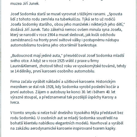
muzea Jiří Junek.
Josef Sodomka starší se musel vyrovnat s těžkými ranami. „Spousta
lidí z tohoto rodu zemřela na tuberkulózu. Týká se to už rodičů
Josefa Sodomky staršího, obou jeho manželek i některých jeho dětí,“
dodává Jiří Junek. Tato zákeřná nemoc ovšem minula syna Josefa,
který se narodil v roce 1904 a musel sledovat, jak kvůli odchodu
zaměstnanců na fronty první světové války i postupnému nástupu
automobilismu továrna jeho otce téměř bankrotuje.
„Budoucnost mají jedině auta,“ přesvědčoval Josef Sodomka mladší
svého otce. A když se v roce 1925 vrátil z praxe u firmy
Laurin&Klement, zhotovil téhož roku ve vysokomýtské továrně, tehdy
se 14 dělníky, první karoserii osobního automobilu.
Firma začala vyrábět nákladní a užitkové karoserie. Historickým
mezníkem se stal rok 1928, kdy Sodomka vyrobil poslední kočár a
první autobus. Zájem o autobusy ke konci 30. let i během 40. let
výrazně stoupal, a předznamenal tak pozdější úspěchy Karosy a
Iveca.
V tomto smyslu si nelze tvář dnešního Vysokého Mýta představit bez
rodu Sodomků. U osobních aut se mladý Sodomka soustředil na
bohatší klientelu nabídkou elegantních modelů. Navrhoval a vyráběl
na zakázku aerodynamické karoserie inspirované tvarem kapky.