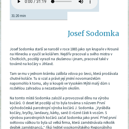
31:20 min
Josef Sodomka
Josef Sodomka starší se narodil v roce 1865 jako syn krupaře v Krouně
na Hlinecku a vyučil se kolářem. Nejdřív pracoval u svého mistra v
Cholticích, později vyrazil na zkušenou i jinam, pracoval také v
továrně na kočáry v Jihlavě.
Tam se mu v jednom krámku zalíbila vdova po ševci, která prodávala
chutné koláče. Tu si vzal a právě její jmění novomanželům
napomohlo k tomu, aby si koupili ve Vysokém Mýtě malý dům s
rozlehlou zahradou a nezastavěným okolím.
Na tomto místě Sodomka založil a provozoval dílnu na výrobu
kočárů. O deset let později už to byla továrna s názvem První
východočeská parostrojní výroba kočárů J. Sodomka. „Vyráběla
kočáry, bryčky, landaury, kárky, saně či různé části k vozům. S
výrobou parostrojních kočárů začal Sodomka jako první. Před první
světovou válkou to byla už velká firma, která zaměstnávala několik
desítek zaměstnanců,“ říká ředitel vysokomýtského Regionálního