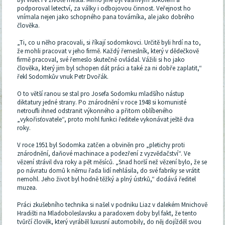
podporoval letectví, za války i odbojovou činnost. Veřejnost ho
vnímala nejen jako schopného pana továrníka, ale jako dobrého
člověka.
„Ti, co u něho pracovali, si říkají sodomkovci. Určitě byli hrdí na to,
že mohli pracovat v jeho firmě. Každý řemeslník, který v dědečkově
firmě pracoval, své řemeslo skutečně ovládal. Vážili si ho jako
člověka, který jim byl schopen dát práci a také za ni dobře zaplatit,“
řekl Sodomkův vnuk Petr Dvořák.
O to větší ranou se stal pro Josefa Sodomku mladšího nástup
diktatury jedné strany. Po znárodnění v roce 1948 si komunisté
netroufli ihned odstranit výkonného a přitom oblíbeného
„vykořisťovatele“, proto mohl funkci ředitele vykonávat ještě dva
roky.
V roce 1951 byl Sodomka zatčen a obviněn pro „pletichy proti
znárodnění, daňové machinace a podezření z vyzvědačství“. Ve
vězení strávil dva roky a pět měsíců. „Snad horší než vězení bylo, že se
po návratu domů k němu řada lidí nehlásila, do své fabriky se vrátit
nemohl. Jeho život byl hodně těžký a plný ústrků,“ dodává ředitel
muzea.
Práci zkušebního technika si našel v podniku Liaz v dalekém Mnichově
Hradišti na Mladoboleslavsku a paradoxem doby byl fakt, že tento
tvůrčí člověk, který vyráběl luxusní automobily, do něj dojížděl svou