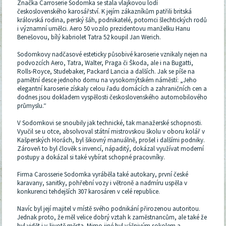
Značka Carroserie Sodomka se stala vlajkovou lodí
československého karosářství. K jejím zákazníkům patřili britská
královská rodina, perský šáh, podnikatelé, potomci šlechtických rodů
i významní umělci. Aero 50 vozilo prezidentovu manželku Hanu
Benešovou, bílý kabriolet Tatra 52 koupil Jan Werich.
Sodomkovy nadčasové esteticky působivé karoserie vznikaly nejen na
podvozcích Aero, Tatra, Walter, Praga či Škoda, ale i na Bugatti,
Rolls-Royce, Studebaker, Packard Lancia a dalších. Jak se píše na
pamětní desce jednoho domu na vysokomýtském náměstí: „Jeho
elegantní karoserie získaly celou řadu domácích a zahraničních cen a
dodnes jsou dokladem vyspělosti československého automobilového
průmyslu.“
V Sodomkovi se snoubily jak technické, tak manažerské schopnosti.
Vyučil se u otce, absolvoval státní mistrovskou školu v oboru kolář v
Kašperských Horách, byl šikovný manuálně, prošel i dalšími podniky.
Zároveň to byl člověk s invencí, nápaditý, dokázal využívat moderní
postupy a dokázal si také vybírat schopné pracovníky.
Firma Carosserie Sodomka vyráběla také autokary, první české
karavany, sanitky, pohřební vozy i větroně a nadmíru uspěla v
konkurenci tehdejších 307 karosáren v celé republice.
Navíc byl její majitel v místě svého podnikání přirozenou autoritou.
Jednak proto, že měl velice dobrý vztah k zaměstnancům, ale také že
byl vidět i v životě města. Mimo jiné byl vášnivým sokolem a